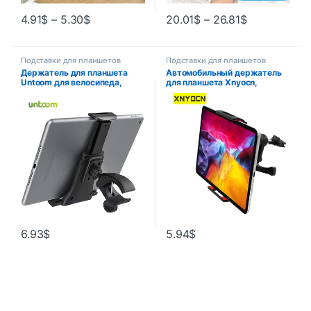
4.91
$
–
5.30
$
20.01
$
–
26.81
$
Подставки для планшетов
Подставки для планшетов
Держатель для планшета
Автомобильный держатель
Untoom для велосипеда,
для планшета Xnyocn,
беговая дорожка для
универсальный держатель
спортзала, кронштейн на
для планшета 6, 7, 8, 9, 10, 11
руль, подставка для
дюймов, подставка для
планшета, поддержка
телефона, ПК, крепление на
мобильного телефона для
вентиляционное отверстие,
устройств 4-12 дюймов iPad
аксессуары для планшетов
ipad, Samsung, Xiaomi
6.93
$
5.94
$