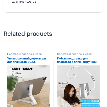
для планшетов
Related products
Подставки для планшетов
Подставки для планшетов
Универсальный держатель
Гибкая подставка для
для планшета 2023,
планшета с длинной ручкой
настольный складной
для кровати, стола, 5-11
простой, удобный для
дюймов, поддержка
переноски, фиксированная
планшета для телефона
подставка для мобильного
Xiaomi Huawei Samsung
телефона для iPad, Samsung,
Teclast, подставка для
Xiaomi, подставка
планшета iPad