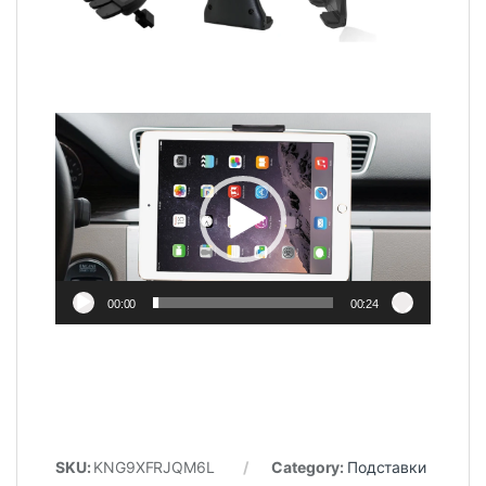
Video
Player
00:00
00:24
SKU:
KNG9XFRJQM6L
Category:
Подставки