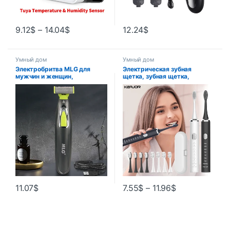
9.12
$
–
14.04
$
12.24
$
Умный дом
Умный дом
Электробритва MLG для
Электрическая зубная
мужчин и женщин,
щетка, зубная щетка,
портативный триммер для
звуковая вибрация, зубная
всего тела, USB T-образное
щетка для отбеливания
лезвие, бритва для бороды и
зубов, перезаряжаемая
подмышек
через USB зубная щетка для
ухода за полостью рта
11.07
$
7.55
$
–
11.96
$