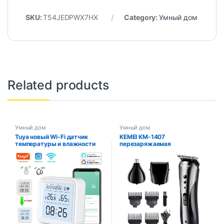
SKU:
T54JEDPWX7HX
Category:
Умный дом
Related products
Умный дом
Умный дом
Tuya новый Wi-Fi датчик
KEMEI KM-1407
температуры и влажности
перезаряжаемая
Smart Life подсветка
электрическая машинка для
гигрометр термометр
стрижки волос в носу,
датчик поддержка Alexa
многофункциональный
Google Home Assistant
мужской триммер для волос,
профессиональная
электробритва, бритва для
бороды