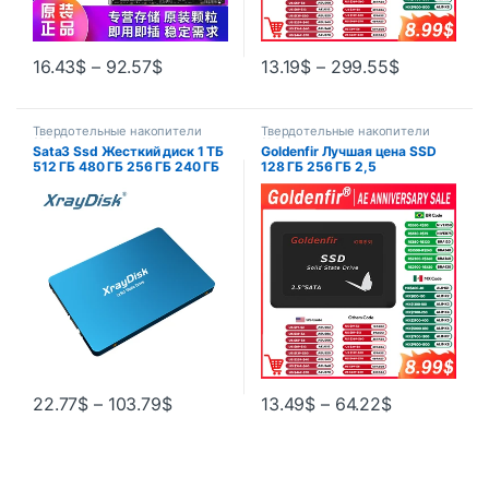
16.43
$
–
92.57
$
13.19
$
–
299.55
$
Твердотельные накопители
Твердотельные накопители
(SSD)
(SSD)
Sata3 Ssd Жесткий диск 1 ТБ
Goldenfir Лучшая цена SSD
512 ГБ 480 ГБ 256 ГБ 240 ГБ
128 ГБ 256 ГБ 2,5
128 ГБ 120 ГБ 2,5 “XTraydisk
Твердотельный накопитель
Твердотельный накопитель
SSD 512 ГБ 720 ГБ 1 ТБ 2,5
Внутренний для ноутбука
жесткий диск
Настольный
22.77
$
–
103.79
$
13.49
$
–
64.22
$