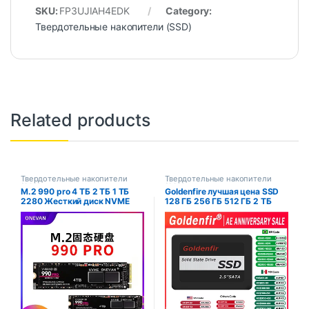
SKU:
FP3UJIAH4EDK
Category:
Твердотельные накопители (SSD)
Related products
Твердотельные накопители
Твердотельные накопители
(SSD)
(SSD)
M.2 990 pro 4 ТБ 2 ТБ 1 ТБ
Goldenfire лучшая цена SSD
2280 Жесткий диск NVME
128 ГБ 256 ГБ 512 ГБ 2 ТБ
2,5-дюймовый ssd TLC 5600
твердотельный диск
МБ/с внутренние
жесткий диск для ПК
твердотельные накопители
для ноутбуков и настольных
ПК