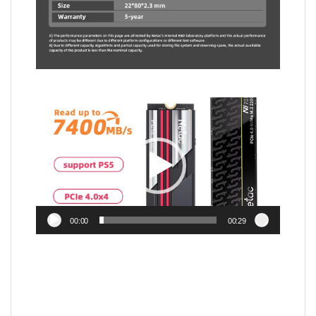
Video
Player
00:00
00:29