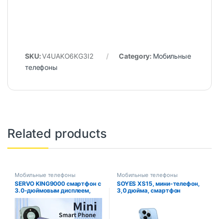
SKU:
V4UAKO6KG3I2
Category:
Мобильные
телефоны
Related products
Мобильные телефоны
Мобильные телефоны
SERVO KING9000 смартфон с
SOYES XS15, мини-телефон,
3.0-дюймовым дисплеем,
3,0 дюйма, смартфон
ОЗУ 2 Гб, ПЗУ 16 Гб, 2000
Android, 16 ГБ ПЗУ, 2 ГБ ОЗУ,
мАч, Android 10,0
два SIM-карты, магазин
Google Play, мобильные
телефоны, оригинальные