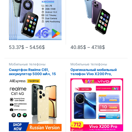
мобильные телефоны
53.37
$
–
54.56
$
40.85
$
–
47.18
$
Мобильные телефоны
Мобильные телефоны
Смартфон Realme C61,
Оригинальный мобильный
аккумулятор 5000 мАч, 15
телефон Vivo X200 Pro,
Вт, SUPERVOOC Charge, 50
камера 200,0 МП, зарядка
МП, AI-камера, дисплей 90
90 Вт, 6,78 дюйма, AMOLED,
Гц, IP54, двигатель AI, 256
120 Гц, 6000 мАч,
ГБ, NFC, русская версия
аккумулятор, Android, 15,0,
размер 9400