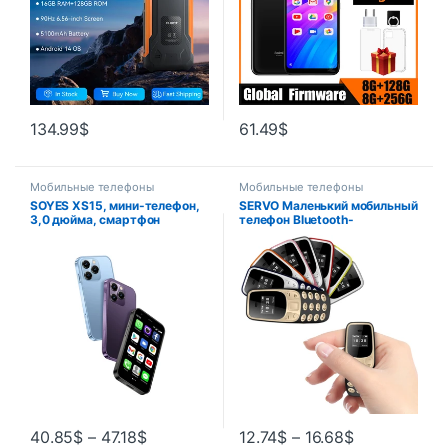
134.99
$
61.49
$
Мобильные телефоны
Мобильные телефоны
SOYES XS15, мини-телефон,
SERVO Маленький мобильный
3,0 дюйма, смартфон
телефон Bluetooth-
Android, 16 ГБ ПЗУ, 2 ГБ ОЗУ,
накопитель Волшебный голос
два SIM-карты, магазин
Низкое излучение Запись
Google Play, мобильные
телефонных звонков 2/3 SIM
телефоны, оригинальные
GSM Разблокированный
мобильные телефоны
мини-мобильный телефон
40.85
$
–
47.18
$
12.74
$
–
16.68
$