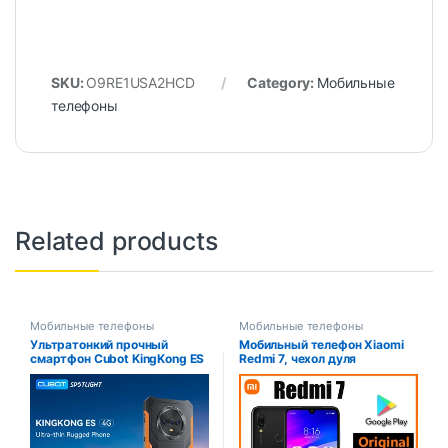
SKU:
O9RE1USA2HCD
Category:
Мобильные
телефоны
Related products
Мобильные телефоны
Мобильные телефоны
Ультратонкий прочный
Мобильный телефон Xiaomi
смартфон Cubot KingKong ES
Redmi 7, чехол дyля
на базе Android, 16 ГБ ОЗУ (6
телефона, мобильный
ГБ + 10 ГБ), 128 ГБ ПЗУ, экран
телефон с двумя SIM-
6,56 дюйма, 90 Гц, камера
картами, сотовый телефон
48 МП, телефон 4G
Android, двойная камера,
используемый телефон