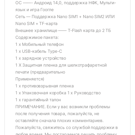
ОС ——- Андроид 14,0, поддержка НФК, Мульти-
язык и игра Гоогле
Сеть — Поддержка Nano SIM1 + Nano SIM2 ИЛИ
Nano SIM + TF-карта
Внешнее хранилище —— T-Flash карта до 2 ТБ
Содержимое пакета:
1 х Мобильный телефон
1 х USB-кабель Type-C
1 х зарядное устройство
1 X Защитная пленка для шелкотрафаретной
печати (предварительно
Применяется)
1 х противовзрывная пленка
1 х Упаковочная коробка 1 х Руководство
1 х гарантийный талон
ПРИМЕЧАНИЕ. Если у вас возникли проблемы
после получения товара, пожалуйста, не
оставляйте сначала плохих комментариев.
Пожалуйста, свяжитесь со службой поддержки в
любое время. Мы постараемся решить проблему