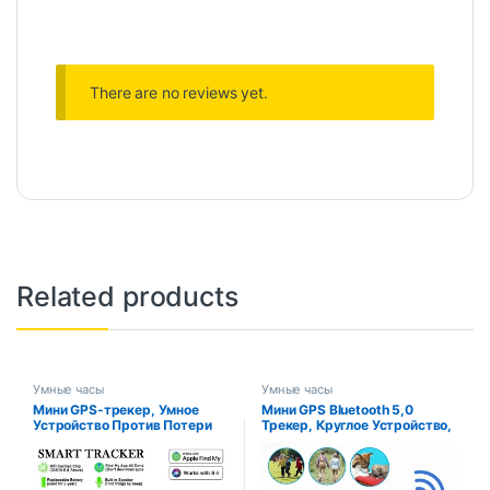
There are no reviews yet.
Related products
Умные часы
Умные часы
Мини GPS-трекер, Умное
Мини GPS Bluetooth 5,0
Устройство Против Потери
Трекер, Круглое Устройство,
ITag Для iOS, Apple,
Защита От Потери,
Приложение «Найти Мое
Домашняя Детская Сумка
Приложение»
Для Домашних Животных