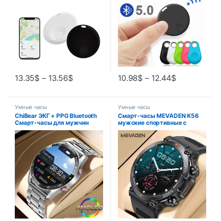
13.35
$
–
13.56
$
10.98
$
–
12.44
$
Умные часы
Умные часы
ChiBear ЭКГ + PPG Bluetooth
Смарт-часы MEVADEN K56
Смарт-часы для мужчин
мужские спортивные с
Лазерный монитор здоровья
поддержкой Bluetooth, 1,39
Артериальное давление
дюйма, 400 мА · ч
Фитнес-трекер Трекер сна
An…