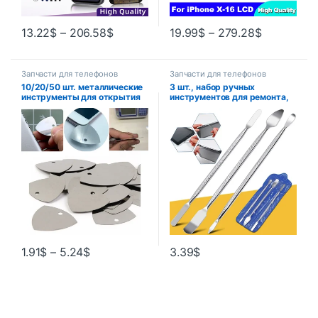
13.22
$
–
206.58
$
19.99
$
–
279.28
$
Запчасти для телефонов
Запчасти для телефонов
10/20/50 шт. металлические
3 шт., набор ручных
инструменты для открытия
инструментов для ремонта,
телефона, металлические
открывания, лезвия,
медиаторы для гитары,
смартфон, планшетный ПК,
открывалка для iPhone iPad,
металлический лопатка,
планшетного ПК, набор
набор инструментов для
инструментов для разборки и
разборки
ремонта
1.91
$
–
5.24
$
3.39
$