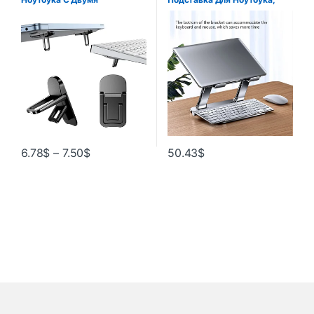
Регулируемыми Углами.
Складная Подставка Из
Складной Кронштейн.
Алюминиевого Сплава Для
Невидимый Дизайн.
Macbook Air Pro 10-17
Держатель Для Macbook….
Дюймов
6.78
$
–
7.50
$
50.43
$