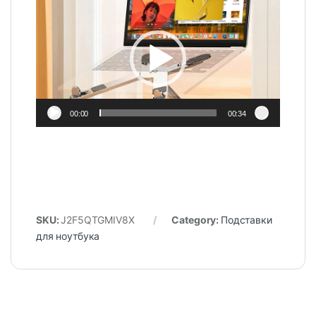
Player
00:00
00:34
SKU:
J2F5QTGMIV8X
Category:
Подставки
для ноутбука