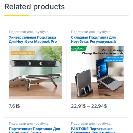
Related products
Подставки для ноутбука
Подставки для ноутбука
Универсальная Подставка
Складная Подставка Для
Для Ноутбука Macbook Pro
Ноутбука, Регулируемый
13/15 Air Lenovo Samsung —
Держатель Для Компьютера
Охлаждающий Держатель
Для MacBook iPad, Планшета,
Для Ноутбука
Телефона
7.61
$
22.91
$
–
22.94
$
Подставки для ноутбука
Подставки для ноутбука
Портативная Подставка Для
PANTXIKE Портативная
Ноутбука С Двумя
Подставка Для Ноутбука,