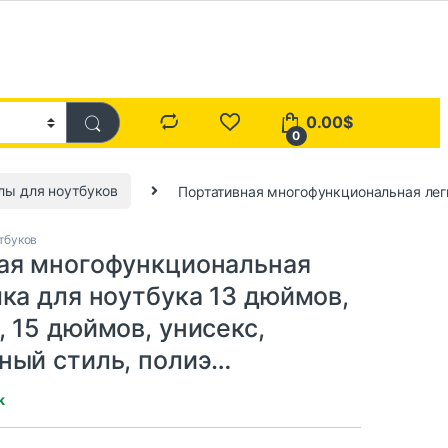
0.00
$
0
лы для ноутбуков
Портативная многофункциональная легк
тбуков
ая многофункциональная
мка для ноутбука 13 дюймов,
 15 дюймов, унисекс,
ный стиль, полиэ…
k