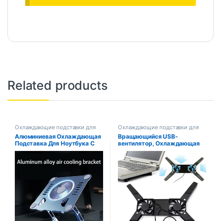
Related products
Охлаждающие подставки для
Охлаждающие подставки для
ноутбуков
ноутбуков
Алюминиевая Охлаждающая
Вращающийся USB-
Подставка Для Ноутбука С
вентилятор, Охлаждающая
Вентилятором Для MacBook
Подставка, Двойные
Dell Lenovo 11-16 Дюймов —
Вентиляторы, Кулер Для
Универсальный Кронштейн …
Ноутбуков Для ПК С
Диагональю 10–17 Дюймов