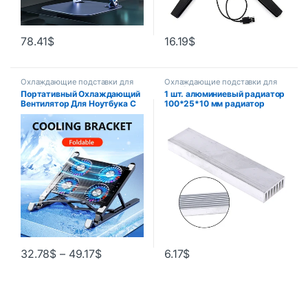
78.41
$
16.19
$
Охлаждающие подставки для
Охлаждающие подставки для
ноутбуков
ноутбуков
Портативный Охлаждающий
1 шт. алюминиевый радиатор
Вентилятор Для Ноутбука С
100*25*10 мм радиатор
2/4 Вентиляторами
охлаждения для большой
Бесшумная Система
мощности
Охлаждения RGB Для
Игрового Ноутбука Ун…
32.78
$
–
49.17
$
6.17
$