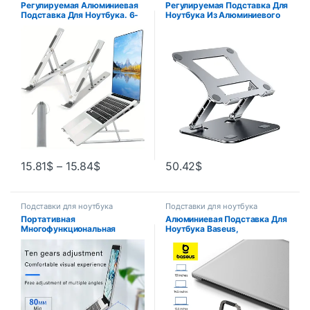
Регулируемая Алюминиевая
Регулируемая Подставка Для
Подставка Для Ноутбука. 6-
Ноутбука Из Алюминиевого
уровневая Складная
Сплава. Портативный
Портативная Конструкция
Складной Охлаждающий
Для Ноутбуков С Диагональю
Кронштейн. Поддержка
8–16…
Ноутбуков И…
15.81
$
–
15.84
$
50.42
$
Подставки для ноутбука
Подставки для ноутбука
Портативная
Алюминиевая Подставка Для
Многофункциональная
Ноутбука Baseus,
Подставка Для Ноутбука С
Портативный Мини-
Гибкой Регулировкой,
держатель Для Клавиатуры,
Подставка Для Настольного
Поддержка Macbook Xiaomi,
Компьютера
Серый/серебри…