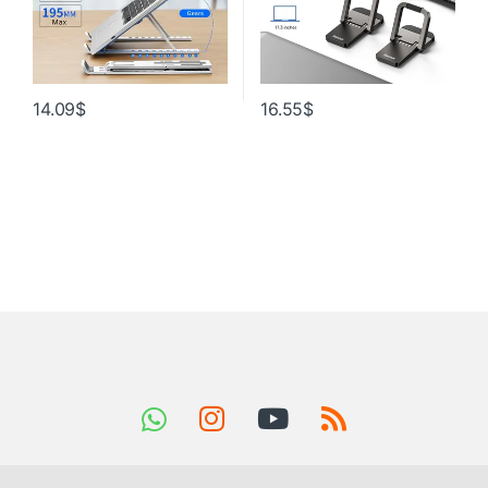
14.09
$
16.55
$