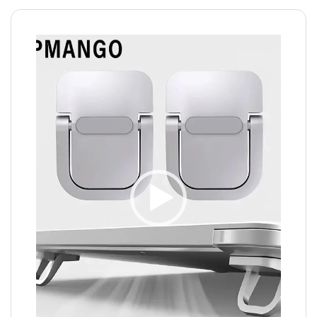
Video
Player