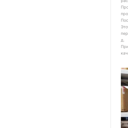
рас
Про
про
Пос
Это
пер
д.
При
кач