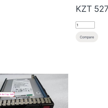
KZT
527
Compare