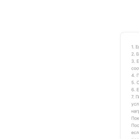
1. 
2. 
3. 
соо
4. 
5. 
6. 
7. 
усл
наг
Пок
Пос
есл