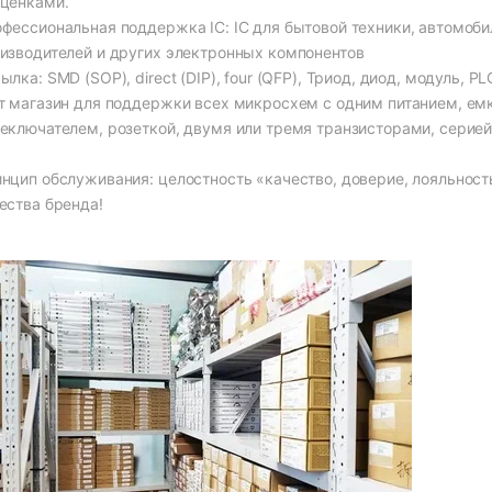
ценками.
фессиональная поддержка IC: IC для бытовой техники, автомобил
изводителей и других электронных компонентов
ылка: SMD (SOP), direct (DIP), four (QFP), Триод, диод, модуль, P
т магазин для поддержки всех микросхем с одним питанием, ем
еключателем, розеткой, двумя или тремя транзисторами, серией
нцип обслуживания: целостность «качество, доверие, лояльнос
ества бренда!