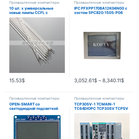
Промышленные компьютеры
Промышленные компьютеры
10 шт. x универсальные
IPC PFXPP170BA12K04N00 с
новые лампы CCFL с
хостом 5PC820:1505-P06
подсветкой шириной 22
5PC820.1505-00
дюйма, 483 мм * 2,4 мм для
ЖК-монитора, бесплатная
доставка
15.53
$
3,052.61
$
–
8,340.11
$
Промышленные компьютеры
Промышленные компьютеры
OPEN-SMART со
TCP30SV-1 TCMAIN-1
светодиодной подсветкой
TC64DIOPC TCP30SV TCPSV
3,3 В 1,8 дюйма 128*64
TCXSV TCZMAIN для toshiba
последовательный SPI
в вытяжной формовочной
монохромный ЖК-экран
машине
модуль коммутационной
платы для Arduino