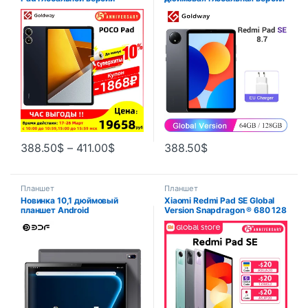
Snapdragon 7s Gen 2 Dolby
Mi Tablet SE 90Hz дисплей
Atmos 12.1 “2.5K дисплей
6650mAh MTK Helio G85 с
10000mAh батареи POCO
двумя динамиками Dolby
таблетки
Atmos
388.50
$
–
411.00
$
388.50
$
Планшет
Планшет
Новинка 10,1 дюймовый
Xiaomi Redmi Pad SE Global
планшет Android
Version Snapdragon ® 680 128
Восьмиядерный 8 ГБ ОЗУ
ГБ/366 ГБ Mi Tablet Quad
256 Гб ПЗУ 4G сеть AI
динамики Dolby Atmos 90 Гц
скоростные планшеты ПК
11-дюймовый дисплей 8000
Google Wifi 5000 мАч
мАч