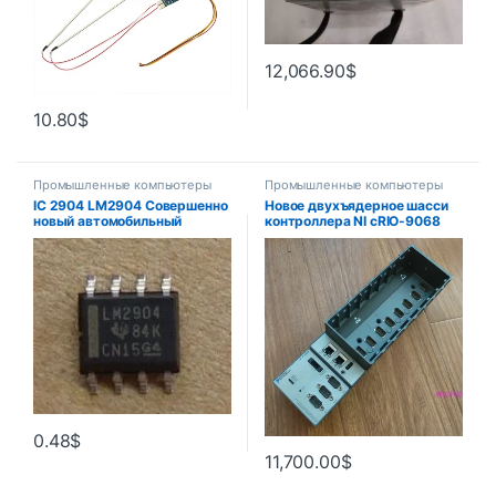
12,066.90
$
10.80
$
Промышленные компьютеры
Промышленные компьютеры
IC 2904 LM2904 Совершенно
Новое двухъядерное шасси
новый автомобильный
контроллера NI cRIO-9068
электронный чип
782663 -01
импортированный подлинный
(свяжитесь с нами, чтобы
получить VIP-цену)
0.48
$
11,700.00
$