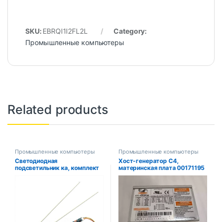
SKU:
EBRQI1I2FL2L
Category:
Промышленные компьютеры
Related products
Промышленные компьютеры
Промышленные компьютеры
Светодиодная
Хост-генератор C4,
подсветильник ка, комплект
материнская плата 00171195
для обновления,
, сетевая карта 00161120 ,
регулируемая светодиодная
модуль памяти 00192877 ,
подсветка для 15-24
радиатор, блок питания
дюймового ЖК-монитора,
00171202
универсальная
подсветильник ка