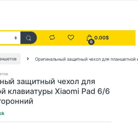
0.00
$
0
аншетов
Оригинальный защитный чехол для планшетной к
етов
ный защитный чехол для
й клавиатуры Xiaomi Pad 6/6
сторонний
ock