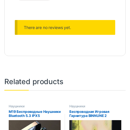
There are no reviews yet.
Related products
Наушники
Наушники
M19 Беспроводные Наушники
Беспроводная Игровая
Bluetooth 5.3 IPX5
Гарнитура BINNUNE 2
Водонепроницаемые
Наушники-вкладыши Hi-Fi
Стерео Музыкальные