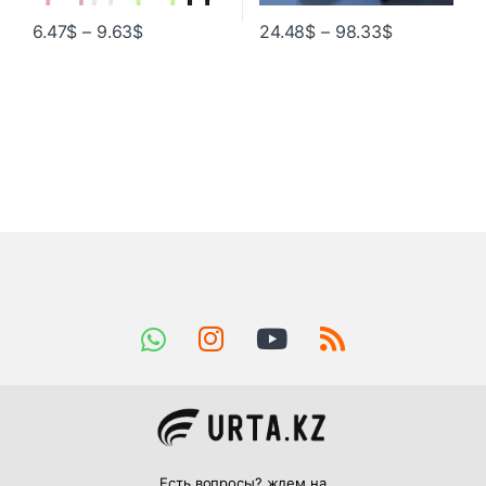
6.47
$
–
9.63
$
24.48
$
–
98.33
$
Есть вопросы? ждем на