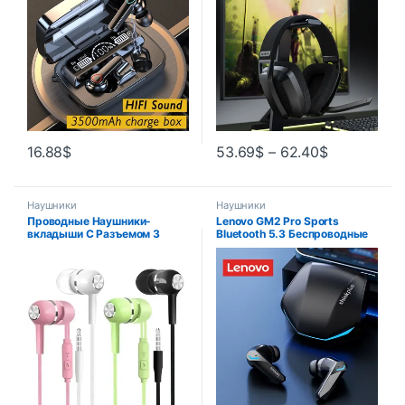
Гарнитуры С Микрофо…
16.88
$
53.69
$
–
62.40
$
Наушники
Наушники
Проводные Наушники-
Lenovo GM2 Pro Sports
вкладыши С Разъемом 3
Bluetooth 5.3 Беспроводные
наушники с низкой
задержкой