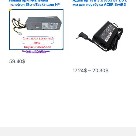
Новый оригинальный
Адаптер 19 в 3,0 А 65 Вт 1,0 x
телефон StoneTaskin для HP
мм для ноутбука ACER Swift3
Prodesk 600 G3 SFF 600 G4
SF314
G5 SFF
59.40
$
17.24
$
–
20.30
$