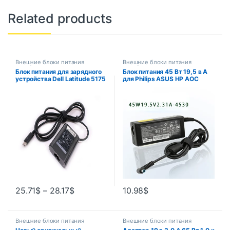
Related products
Внешние блоки питания
Внешние блоки питания
ноутбуков
ноутбуков
Блок питания для зарядного
Блок питания 45 Вт 19,5 в А
устройства Dell Latitude 5175
для Philips ASUS HP AOC
7275 7370 7380 DA30NM150
VIEWSONIC, ЖК-монитор,
HKA30NM150, 20 в, а, 30 Вт
адаптер переменного тока X
мм
25.71
$
–
28.17
$
10.98
$
Внешние блоки питания
Внешние блоки питания
ноутбуков
ноутбуков