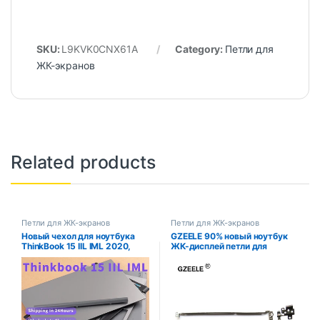
SKU:
L9KVK0CNX61A
Category:
Петли для
ЖК-экранов
Related products
Петли для ЖК-экранов
Петли для ЖК-экранов
Новый чехол для ноутбука
GZEELE 90% новый ноутбук
ThinkBook 15 IIL IML 2020,
ЖК-дисплей петли для
задняя крышка ЖК-дисплея,
ноутбука ACER aspire V3 V3-
передняя панель, петли,
571G V3-531G V3-531 V3-
подставка для рук, нижняя
551 V3-551G V3-571 Q5WV1
крышка, серебристый Гэри
AMON7000200
AMON7000400