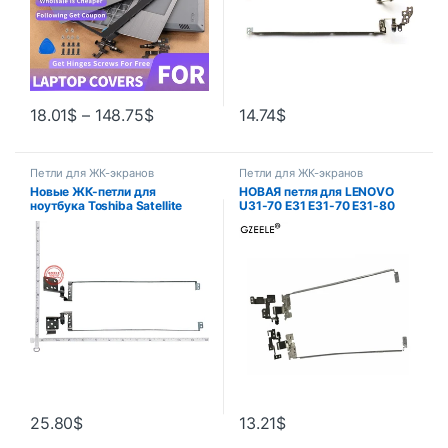
18.01
$
–
148.75
$
14.74
$
Петли для ЖК-экранов
Петли для ЖК-экранов
Новые ЖК-петли для
НОВАЯ петля для LENOVO
ноутбука Toshiba Satellite
U31-70 E31 E31-70 E31-80
C870 C870D C875 C875D
левая + правая петли ЖК-
L870 L875 S875 S870 L870D
экрана AM1BM 000400
17,3 ”PN H00037550
АМ1БМ 000500 Кронштейн
H00037560
13,3 дюйма L&R
25.80
$
13.21
$