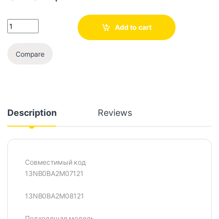
Add to cart
Compare
Description
Reviews
Совместимый код
13NB0BA2M07121
13NB0BA2M08121
Подходящая модель