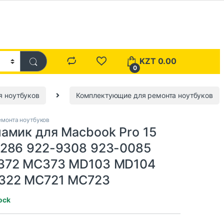
KZT
0.00
0
я ноутбуков
Комплектующие для ремонта ноутбуков
монта ноутбуков
амик для Macbook Pro 15
286 922-9308 923-0085
372 MC373 MD103 MD104
322 MC721 MC723
tock