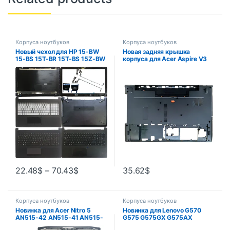
Корпуса ноутбуков
Корпуса ноутбуков
Новый чехол для HP 15-BW
Новая задняя крышка
15-BS 15T-BR 15T-BS 15Z-BW
корпуса для Acer Aspire V3
250 G6 255 TPN-C129,
V3-571G V3-551 Q5WV1,
задняя крышка ЖК-дисплея/
задняя крышка для
рамка/US RU SP, упор для
компьютера, замена
рук, верхняя/нижняя/петли
22.48
$
–
70.43
$
35.62
$
Корпуса ноутбуков
Корпуса ноутбуков
Новинка для Acer Nitro 5
Новинка для Lenovo G570
AN515-42 AN515-41 AN515-
G575 G575GX G575AX
51 AN515-52 AN515-53,
нижняя крышка корпуса