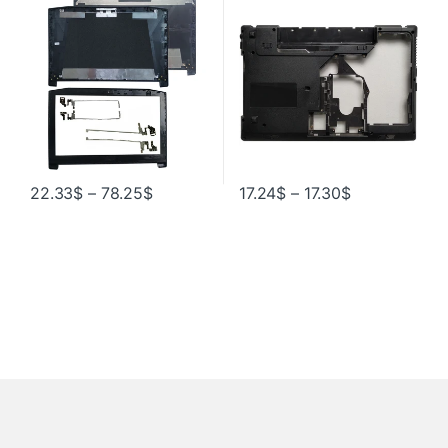
задняя крышка, верхняя
ноутбука черный без/с
крышка для ноутбука, ЖК-
комбинированной “HDMI”
дисплей, задняя крышка/
передняя панель/петли L & R
22.33
$
–
78.25
$
17.24
$
–
17.30
$