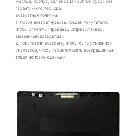
месяца, корпус, вал экрана хрупкий кусок без
гарантийного периода.
возвратная политика:
1, любое возврат фрахта, создан покупателю,
чтобы оплатить (продавец отправил товар,
вызванный возвратом).
2, покупатели возврату, чтобы быть усиленной
упаковкой, чтобы гарантировать возвращенный
товар неповрежденным.