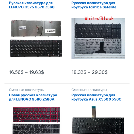
Русская клавиатура для
Русская клавиатура для
LENOVO G575 G570 Z560
ноутбука toshiba Satellite
Z560A Z560G Z565 G570AH
C650 C655 C660 C670 L675
G570G G575AC G575AL
L750 L755 L670 L650 L655
G575GL G575GX G780 G770
L670 L770 L775 L775D RU
16.56
$
–
19.63
$
18.32
$
–
29.30
$
Сменные клавиатуры
Сменные клавиатуры
Новая русская клавиатура
Русская клавиатура для
для LENOVO G580 Z580A
ноутбука Asus X550 X550C
G585 Z585 G590 Z580 RU
X501 X502 X552 K550 A550
клавиатура ноутбука
Y581 X550V X552C X550VC
F501 F501A F501U Y582 S550
D552C