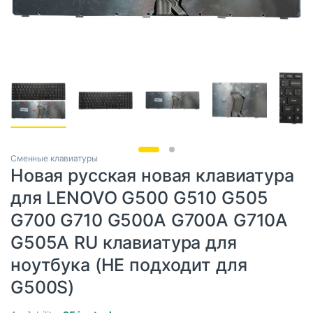
Сменные клавиатуры
Новая русская новая клавиатура
для LENOVO G500 G510 G505
G700 G710 G500A G700A G710A
G505A RU клавиатура для
ноутбука (НЕ подходит для
G500S)