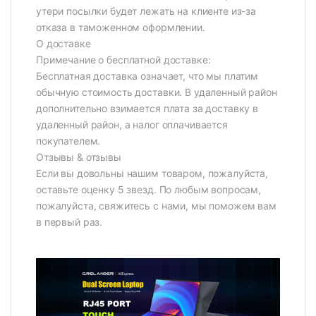
утери посылки будет лежать на клиенте из-за
отказа в таможенном оформлении.
О доставке
Примечание о бесплатной доставке:
Бесплатная доставка означает, что мы платим
обычную стоимость доставки. В удаленный район
дополнительно взимается плата за доставку в
удаленный район, а налог оплачивается
покупателем.
Отзывы & отзывы
Если вы довольны нашим товаром, пожалуйста,
оставьте оценку 5 звезд. По любым вопросам,
пожалуйста, свяжитесь с нами, мы поможем вам
в первый раз.