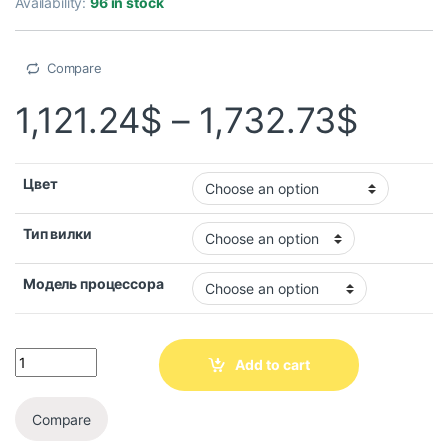
Availability:
96 in stock
Compare
1,121.24
$
–
1,732.73
$
Цвет
Тип вилки
Модель процессора
Add to cart
Compare