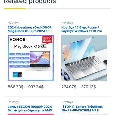
Related products
Ноутбук
Ноутбук
2024 Новый ноутбук HONOR
Ноутбук 15,6-дюймовый
MagicBook X16 Pro 2024 16
ноутбук Windows 11 10 Pro
дюймов FHD Intel Core i5-
1920*1080 Дешевый
13500H AMD Ryzen R5
портативный ноутбук Intel D4
7640HS Компьютерный ПК
16 ГБ ОЗУ 128 ГБ/256 ГБ/512
Ноутбук Ультрабук
ГБ/1 ТБ SSD-порт HDMI
866.20
$
–
997.24
$
274.07
$
–
370.13
$
Ноутбук
Ноутбук
Lenovo LEGION R9000P 2024
【TOP 1】Lenovo ThinkBook
Экран для киберспорта AMD
16+ R7-8845/780M AI7 H
Ryzen R9 7945HX RTX4060
350/860M AI9 365/880M