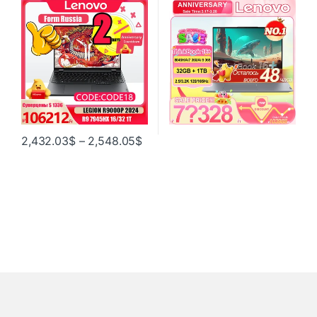
16/32 ГБ ОЗУ 1 ТБ SSD 16
32G+1T 16-дюймовый экран
дюймов, 2,5 КБ, 240 Гц
2,5K/3,2K 120 Гц/165 Гц
2,432.03
$
–
2,548.05
$