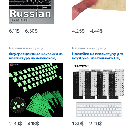
6.11
$
–
6.30
$
4.25
$
–
4.44
$
Наклейки на ноутбук
Наклейки на ноутбук
Флуоресцентные наклейки на
Наклейка на клавиатуру для
клавиатуру на испанском,
ноутбука, настольного ПК,
русском, арабском,
русский, французский,
французском, английском и
английский, арабский,
т. д., светящаяся
испанский, португальский,
водонепроницаемая
иврит
защитная пленка для
клавиатуры
2.39
$
–
4.16
$
1.89
$
–
2.09
$