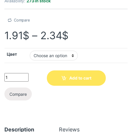
Availability:
273 in stock
Compare
1.91
$
–
2.34
$
Цвет
Add to cart
Compare
Description
Reviews