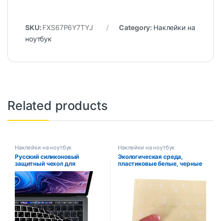
SKU:
FXS67P6Y7TYJ
Category:
Наклейки на
ноутбук
Related products
Наклейки на ноутбук
Наклейки на ноутбук
Русский силиконовый
Экологическая среда,
защитный чехол для
пластиковые белые, черные
клавиатуры Macbook
наклейки на клавиатуру с
air13/12/15/16pro, сенсорная
буквами иврита на
панель
прозрачном фоне
A1706/A1466/A2941/A1990/
A1398/A2289A1932/A2141