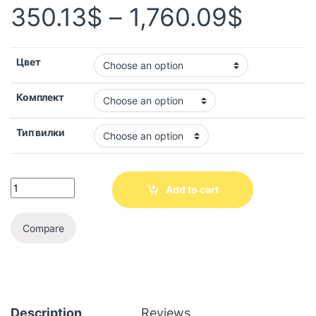
350.13
$
–
1,760.09
$
Цвет
Комплект
Тип вилки
Add to cart
Compare
Description
Reviews