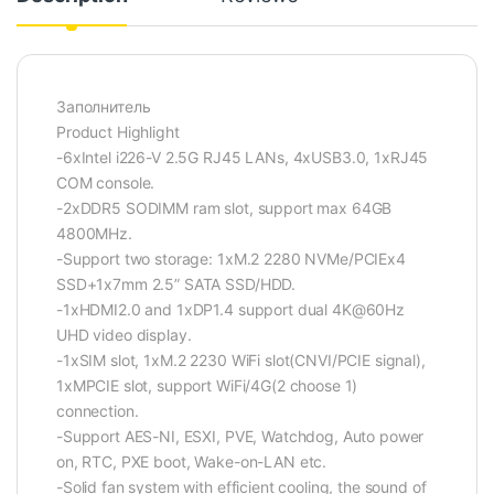
Заполнитель
Product Highlight
-6xIntel i226-V 2.5G RJ45 LANs, 4xUSB3.0, 1xRJ45
COM console.
-2xDDR5 SODIMM ram slot, support max 64GB
4800MHz.
-Support two storage: 1xM.2 2280 NVMe/PCIEx4
SSD+1x7mm 2.5” SATA SSD/HDD.
-1xHDMI2.0 and 1xDP1.4 support dual 4K@60Hz
UHD video display.
-1xSIM slot, 1xM.2 2230 WiFi slot(CNVI/PCIE signal),
1xMPCIE slot, support WiFi/4G(2 choose 1)
connection.
-Support AES-NI, ESXI, PVE, Watchdog, Auto power
on, RTC, PXE boot, Wake-on-LAN etc.
-Solid fan system with efficient cooling, the sound of