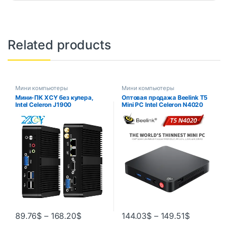
Related products
Мини компьютеры
Мини компьютеры
Мини-ПК XCY без кулера,
Оптовая продажа Beelink T5
Intel Celeron J1900
Mini PC Intel Celeron N4020
четырехъядерный 2,0 ГГц 2x
2,4 ГГц Настольный
RS232 2x LAN Windows 10
компьютер 4 ГБ 64 ГБ
Linux Embedded IoT
2,4/5,8 ГГц Wi-Fi BT4.0 4K
промышленный компьютер
Настольный компьютер VS
T4 Pro
89.76
$
–
168.20
$
144.03
$
–
149.51
$