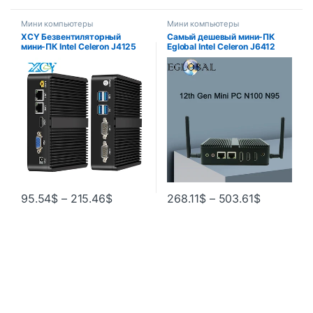
Мини компьютеры
Мини компьютеры
XCY Безвентиляторный
Самый дешевый мини-ПК
мини-ПК Intel Celeron J4125
Eglobal Intel Celeron J6412
2x GbE LAN 2x RS232 HDMI
N95 N100 без вентилятора с
VGA Поддержка Wi-Fi 4G LTE
2 портами HDMI + 1DP 2 Com-
Windows 10 Linux
портами 2LAN Window10,
Промышленный компьютер
ноутбуки, карманный
компьютер
95.54
$
–
215.46
$
268.11
$
–
503.61
$