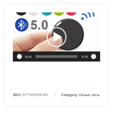
Video
Player
00:00
01:55
SKU:
YI7TH51KWF4H
Category:
Умные часы