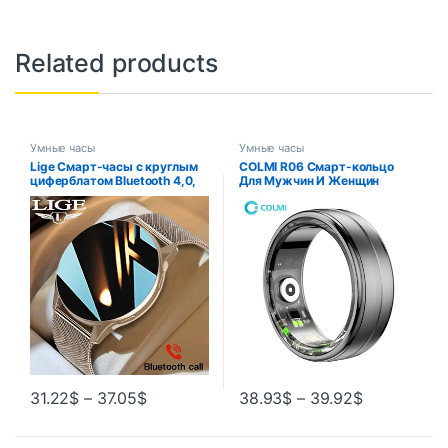
Related products
Умные часы
Умные часы
Lige Смарт-часы с круглым
COLMI R06 Смарт-кольцо
циферблатом Bluetooth 4,0,
Для Мужчин И Женщин
монитор сердечного ритма и
Водостойкость IP68 5ATM
артериального давления,
Мультиспортивный Режим
водонепроницаемый IP67
Монитор Сердечного Ритма
И Кислород…
31.22
$
–
37.05
$
38.93
$
–
39.92
$