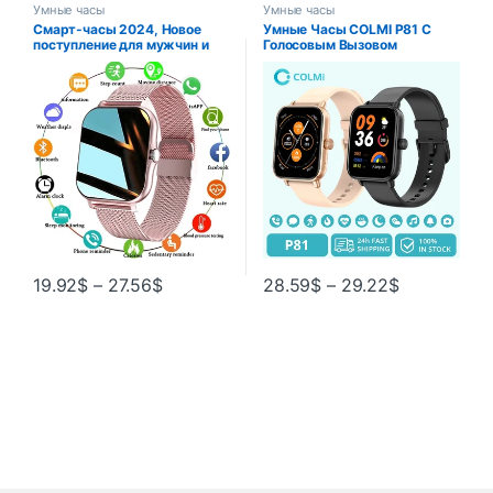
Умные часы
Умные часы
Смарт-часы 2024, Новое
Умные Часы COLMI P81 С
поступление для мужчин и
Голосовым Вызовом
женщин, спортивные умные
Ультратонкий 1
часы, Bluetooth-напоминание
о вызове, фитнес-трекер
19.92
$
–
27.56
$
28.59
$
–
29.22
$