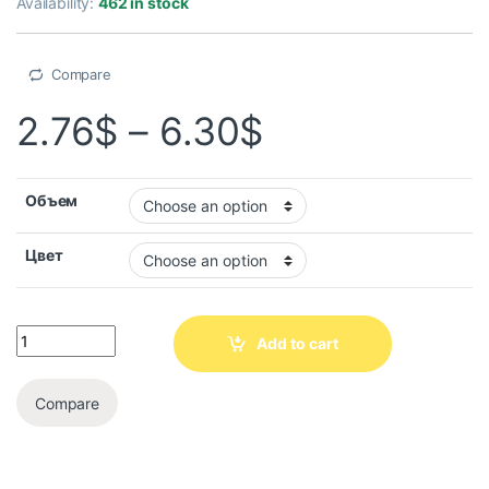
Availability:
462 in stock
Compare
2.76
$
–
6.30
$
Объем
Цвет
Add to cart
Compare