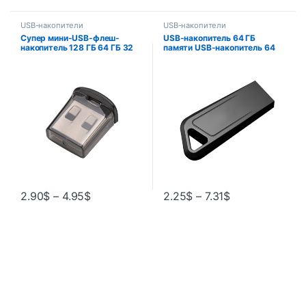
USB-накопители
USB-накопители
Супер мини-USB-флеш-
USB-накопитель 64 ГБ
накопитель 128 ГБ 64 ГБ 32
памяти USB-накопитель 64
ГБ 16 ГБ 8 ГБ Pendrive 128 64
ГБ 32 ГБ 16 ГБ
32 16 8 ГБ USB-флеш-
высокоскоростной 2,0 флэш-
накопитель Cle USB Stick
накопитель 128 ГБ 256 ГБ
USB-флешка-накопитель
Быстрая доставка
2.90
$
–
4.95
$
2.25
$
–
7.31
$