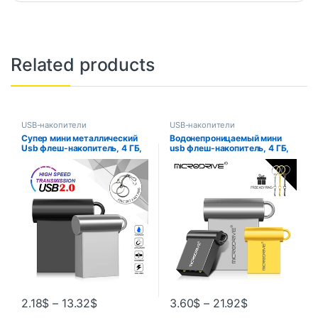
Related products
USB-накопители
USB-накопители
Супер мини металлический
Водонепроницаемый мини
Usb флеш-накопитель, 4 ГБ,
usb флеш-накопитель, 4 ГБ,
8 ГБ, 16 ГБ, 32 ГБ,
8 ГБ, 16/32 ГБ, 64 ГБ, 128 ГБ
высокоскоростной флеш-
накопитель, U-диск, 64 ГБ,
флеш-накопитель 2,0, Usb-
карта
2.18
$
–
13.32
$
3.60
$
–
21.92
$