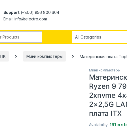
Support
(+800) 856 800 604
Email: info@electro.com
 ПК
Мини компьютеры
Материнская плата Topt
Мини компьютеры
Материнск
Ryzen 9 7
2xnvme 4x
2×2,5G LA
плата ITX
Availability:
191 in st