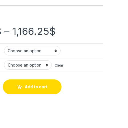
$
–
1,166.25
$
Clear
Add to cart