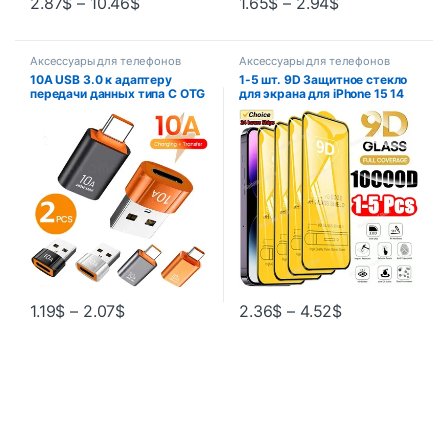
2.87
$
–
10.46
$
1.65
$
–
2.94
$
Аксессуары для телефонов
Аксессуары для телефонов
10A USB 3.0 к адаптеру
1-5 шт. 9D Защитное стекло
передачи данных типа C OTG
для экрана для iPhone 15 14
USB C «папа» на USB «мама»
13 12 11 Pro Max Защитное
для Macbook, ноутбука,
стекло для IPhone X XR XS
Xiaomi Samsung, быстрый
Max 7 8 14 Plus
разъем OTG
1.19
$
–
2.07
$
2.36
$
–
4.52
$