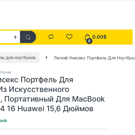
0.00
$
0
лы для ноутбуков
Легкий Унисекс Портфель Для Ноутбука
тбуков
исекс Портфель Для
Из Искусственного
, Портативный Для MacBook
 14 16 Huawei 15,6 Дюймов
tock