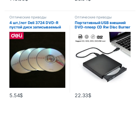
Оптические приводы
Оптические приводы
4 шт./лот Deli 3724 DVD-R
Портативный USB внешний
пустой диск записываемый
DVD-плеер CD Rw Disc Burner
DVD одночиповый
Combo Drive Reader для
записываемый цифровой
Windows 98/8/10 ноутбуков
универсальный 4,7 ГБ/120
PC CD-рекордер для
минут/16x DVD-R диск
ноутбуков и настольных ПК
5.54
$
22.33
$