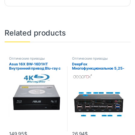
Related products
Оптические приводы
Оптические приводы
Asus 16X BW-16D1HT
DeepFox
Внутренний привод Blu-ray с
Многофункциональное 5,25-
1 шт. фильмом 4K (4K RW/БЕЗ
дюймовое устройство чтения
РОТАЛОВЫЙ КОРОБКА)
карт приборной панели USB
2.0 USB 3.0 20-контактная
передняя панель e-SATA
SATA для отсека оптических
приводов
149.95
$
26.94
$