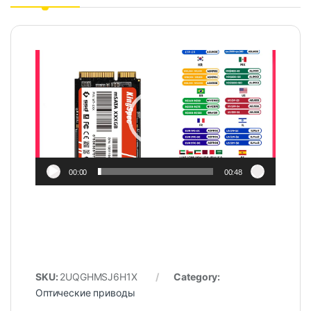
Video
Player
00:00
00:48
SKU:
2UQGHMSJ6H1X
Category:
Оптические приводы