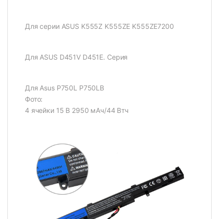
Для серии ASUS K555Z K555ZE K555ZE7200
Для ASUS D451V D451E. Серия
Для Asus P750L P750LB
Фото:
4 ячейки 15 В 2950 мАч/44 Втч