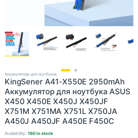
Аккумуляторы для ноутбуков
KingSener A41-X550E 2950mAh
Аккумулятор для ноутбука ASUS
X450 X450E X450J X450JF
X751M X751MA X751L X750JA
A450J A450JF A450E F450C
Availability:
160 in stock