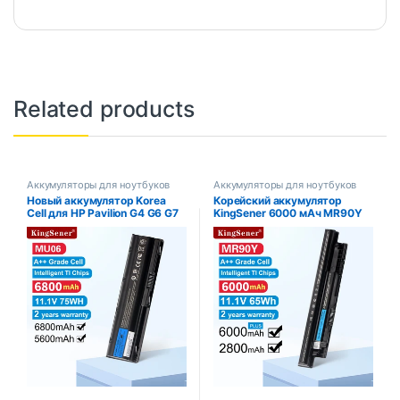
Related products
Аккумуляторы для ноутбуков
Аккумуляторы для ноутбуков
Новый аккумулятор Korea
Корейский аккумулятор
Cell для HP Pavilion G4 G6 G7
KingSener 6000 мАч MR90Y
G32 G42 G56 G62 G72 CQ42
для DELL Inspiron 3421 3721
CQ43 CQ56 CQ62 CQ72 DM4
5421 5521 5721 3521 3437
DM4T MU06 593553 -001
3537 5437 5537
HSTNN-UBOW