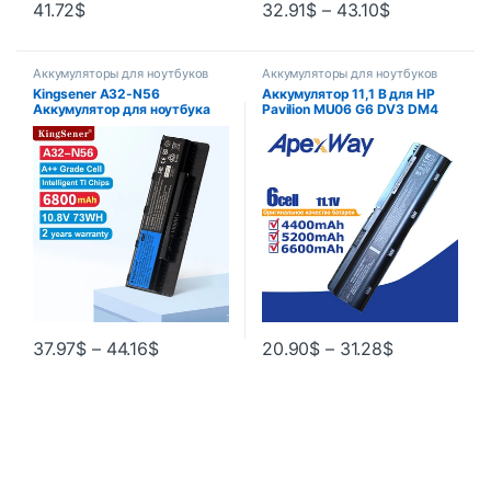
41.72
$
32.91
$
–
43.10
$
Аккумуляторы для ноутбуков
Аккумуляторы для ноутбуков
Kingsener A32-N56
Аккумулятор 11,1 В для HP
Аккумулятор для ноутбука
Pavilion MU06 G6 DV3 DM4
ASUS N46 N46V N46VJ
DV6 DV7 G4 G7 635, для
N46VM N46VZ N56 N56V
Compaq Presario CQ42 CQ72
N56VJ N56VM N76 N76VZ
MU09 593554-001 593553-
A31-N56 A33-N56
001
37.97
$
–
44.16
$
20.90
$
–
31.28
$