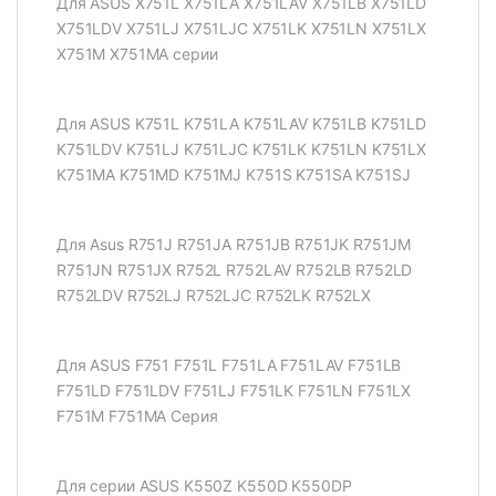
Для ASUS X751L X751LA X751LAV X751LB X751LD
X751LDV X751LJ X751LJC X751LK X751LN X751LX
X751M X751MA серии
Для ASUS K751L K751LA K751LAV K751LB K751LD
K751LDV K751LJ K751LJC K751LK K751LN K751LX
K751MA K751MD K751MJ K751S K751SA K751SJ
Для Asus R751J R751JA R751JB R751JK R751JM
R751JN R751JX R752L R752LAV R752LB R752LD
R752LDV R752LJ R752LJC R752LK R752LX
Для ASUS F751 F751L F751LA F751LAV F751LB
F751LD F751LDV F751LJ F751LK F751LN F751LX
F751M F751MA Серия
Для серии ASUS K550Z K550D K550DP