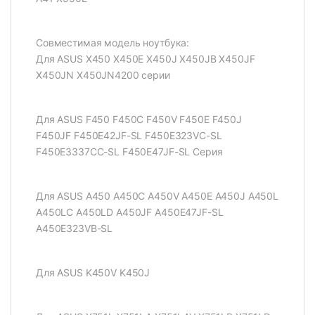
Совместимая модель ноутбука:
Для ASUS X450 X450E X450J X450JB X450JF
X450JN X450JN4200 серии
Для ASUS F450 F450C F450V F450E F450J
F450JF F450E42JF-SL F450E323VC-SL
F450E3337CC-SL F450E47JF-SL Серия
Для ASUS A450 A450C A450V A450E A450J A450L
A450LC A450LD A450JF A450E47JF-SL
A450E323VB-SL
Для ASUS K450V K450J