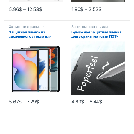
5.96
$
–
12.53
$
1.80
$
–
2.52
$
Защитные экраны для
Защитные экраны для
планшетов
планшетов
Защитная пленка из
Бумажная защитная пленка
закаленного стекла для
для экрана, матовая ПЭТ-
Samsung Galaxy Tab S9 S8 S7
краска, запись для iPad Pro 11
S6 lite S5E Tab A8 A7 A 8.0
12,9 дюймов Air 3 4 5 7 8 9
8.7 10.1 10.4 10.5 11 2021
10-го поколения 9,7 10,2 10,9
2022 2023
5.67
$
–
7.29
$
4.63
$
–
6.44
$