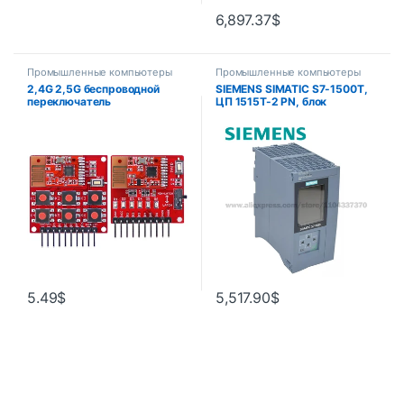
6,897.37
$
Промышленные компьютеры
Промышленные компьютеры
2,4G 2,5G беспроводной
SIEMENS SIMATIC S7-1500T,
переключатель
ЦП 1515T-2 PN, блок
дистанционного управления
центральной обработки
комплект 6-канальный
PROFINET IRT с 2-портовым
модуль приемника
переключателем 6ES7515-
передатчика без
2TN03-0AB0
программирования для DIY
встроенная кнопка пары
5.49
$
5,517.90
$