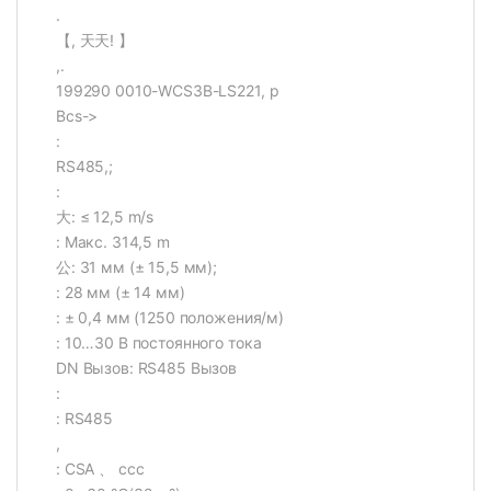
.
【, 天天! 】
,.
199290 0010-WCS3B-LS221, p
Вcs->
:
RS485,;
:
大: ≤ 12,5 m/s
: Макс. 314,5 m
公: 31 мм (± 15,5 мм);
: 28 мм (± 14 мм)
: ± 0,4 мм (1250 положения/м)
: 10…30 В постоянного тока
DN Вызов: RS485 Вызов
:
: RS485
,
: CSA 、 ccc