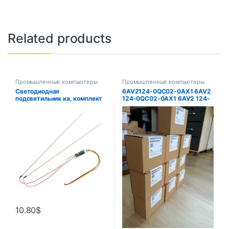
Related products
Промышленные компьютеры
Промышленные компьютеры
Светодиодная
6AV2124-0QC02-0AX1 6AV2
подсветильник ка, комплект
124-0QC02-0AX1 6AV2 124-
для обновления,
0QC02-0AX0 СЕНСОРНЫЙ
регулируемая светодиодная
ЭКРАН HMI 15 ДЮЙМОВ
подсветка для 15-24
дюймового ЖК-монитора,
универсальная
подсветильник ка
10.80
$