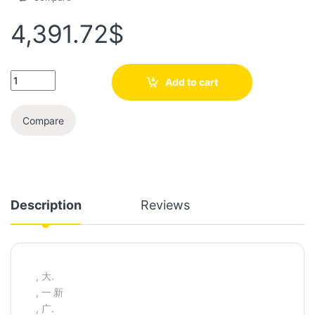
4,391.72
$
Add to cart
Compare
Description
Reviews
, 大.
, 一 新
, 广.