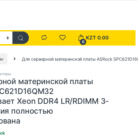
KZT
0.00
0
ры
Для серверной материнской платы ASRock SPC621D16
ютеры
рной материнской платы
PC621D16QM32
ает Xeon DDR4 LR/RDIMM 3-
ния полностью
ована
ock