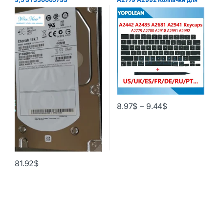
клавиш для Macbook Pro Air
13 дюймов 14 дюймов 16
дюймов Крышка для ключей
США Великобритания
Испания Французский
русский 2021 2023
8.97
$
–
9.44
$
81.92
$