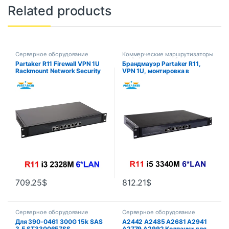
Related products
Серверное оборудование
Коммерческие маршрутизаторы
и AP
,
Серверное оборудование
Partaker R11 Firewall VPN 1U
Брандмауэр Partaker R11,
Rackmount Network Security
VPN 1U, монтировка в
Appliance with Router PC Intel
стойку, сетевой охранный
Core I3 2328M 6 Intel Gigabit
прибор, маршрутизатор, ПК,
Lan
Intel Core I5, 3340M, 6 * I-211,
Lan/2USB/1COM/1VGA
709.25
$
812.21
$
Серверное оборудование
Серверное оборудование
Для 390-0461 300G 15k SAS
A2442 A2485 A2681 A2941
3,5 ST3300657SS
A2779 A2992 Колпачки для