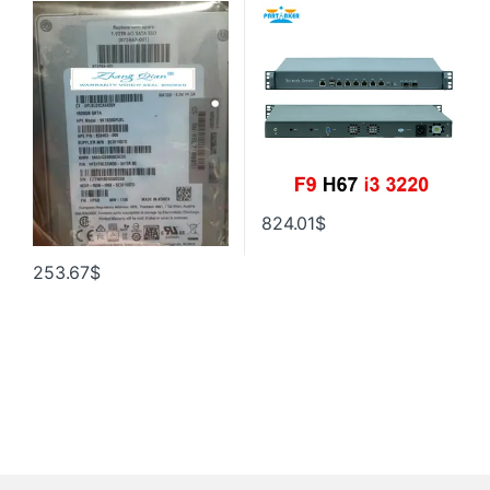
2*SFP
824.01
$
253.67
$