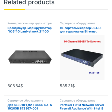
Related products
Коммерческие маршрутизаторы
Серверное оборудование
и AP
,
Серверное оборудование
Брандмауэр-маршрутизатор
16-портовый сервер RS485
ПК 6*1G Lan Network 2*10G
для терминалов Ethernet
SFP-порты Rackmount Мини-
промышленного класса,
компьютер Брандмауэр-
Серверная
маршрутизатор для сетевой
Последовательная связь
безопасности
ECS8116B
606.64
$
535.31
$
Серверное оборудование
Серверное оборудование
Для SE3010 1,92 TB SSD SATA
Partaker F9 1U Network Server
1920GB 872867-001
Firewall Appliance With Intel i3
SE3010STD 1,92 T
3220 H67SL 6* Intel 82583V