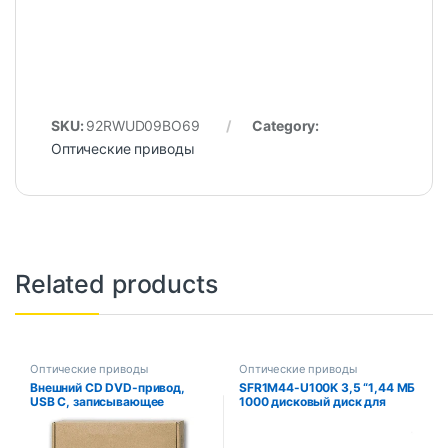
SKU:
92RWUD09BO69
Category:
Оптические приводы
Related products
Оптические приводы
Оптические приводы
Внешний CD DVD-привод,
SFR1M44-U100K 3,5 “1,44 МБ
USB C, записывающее
1000 дисковый диск для
устройство, USB 3,0, CD,
USB-эмулятора, имитация
DVD-накопитель,
музыкальной клавиатуры,
комбинированная
34-контактный интерфейс