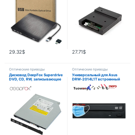
высокоскоростная запись
дисковода дискеты
для ноутбука, ПК,
настольного компьютера
29.32
$
27.71
$
Оптические приводы
Оптические приводы
Дисковод DeepFox Superdrive
Универсальный для Asus
DVD, CD, RW, записывающее
DRW-2014L1T встроенный
устройство, Внутренний
жесткий диск SATA 24x DVD
оптический привод SATA 9,5
и CD черный подходит для
мм, привод для ноутбуков,
настольного компьютера без
записывающее устройство
привода