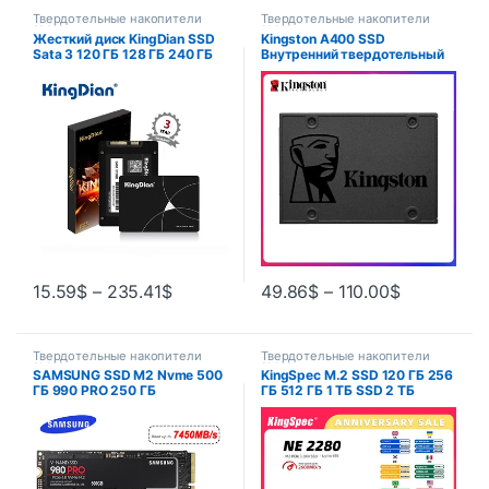
Твердотельные накопители
Твердотельные накопители
(SSD)
(SSD)
Жесткий диск KingDian SSD
Kingston A400 SSD
Sata 3 120 ГБ 128 ГБ 240 ГБ
Внутренний твердотельный
256 ГБ 480 ГБ 512 ГБ 1 ТБ
накопитель 120 ГБ 240 ГБ
Внутренний твердотельный
480 ГБ 2,5 дюйма SATA III
диск для ноутбука
HDD жесткий диск HD
ноутбук ПК 960 ГБ 500 Гб ТБ
ГБ
15.59
$
–
235.41
$
49.86
$
–
110.00
$
Твердотельные накопители
Твердотельные накопители
(SSD)
(SSD)
SAMSUNG SSD M2 Nvme 500
KingSpec M.2 SSD 120 ГБ 256
ГБ 990 PRO 250 ГБ
ГБ 512 ГБ 1 ТБ SSD 2 ТБ
Внутренний твердотельный
жесткий диск M2 SSD M.2
накопитель 980 1 ТБ жесткий
NVMe pcie SSD Внутренний
диск 980 PRO M.2 970 EVO
жесткий диск для ноутбука,
Plus 2 ТБ для ноутбука
настольного компьютера MSI