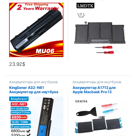
ноутбука Hp MU06 593553-
Air 13 дюймов A1466 A1369
001 593554-001 593554-001
2011 2012 2013 2014 год
HP Pavilion G6 G7 593562-
производства замена A1405
001 HSTNN-UB0W
A1496 A1377
23.92
$
Аккумуляторы для ноутбуков
Аккумуляторы для ноутбуков
KingSener A32-N61
Аккумулятор A1713 для
Аккумулятор для ноутбука
Apple Macbook Pro 13
ASUS N61 N61J N61D N61V
дюймов 13 дюймов A1708
N61VG N61JA N61JV M50s
2016 2017 версия год
N43S N43JF N43JQ N53
бесплатные инструменты
N53S N53SV A32-M50