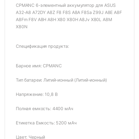
CPMANC 6-элементный аккумулятор для ASUS
A32-A8 A72DY A8Z F8 F8S A8A F8Sa Z99J A8E A8F
A8Fm F8V A8H A8H X80 X80H A8Jv X80L A8M
X80N
Спецификация продукта:
Барное имя: CPMANC
Тип батареи: Литий-ионный (Литий-ионный)
Напряжение: 10,8 В
Полная емкость: 4400 мАч
Етикетка Емкость: 5200 мАч
Цвет: Черный