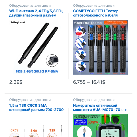
Оборудование для связи
Оборудование для связи
Wi-Fi антенна 2,4 ГГц/5,8 ГГц
COMPTYCO FTTH Тестер
двухдиапазонный разъем
оптоволоконного кабеля
6DBi RP-SMA для мини-
Ручка 1/10/20/30/50 МВт
карты PCI камеры USB-
Визуальный локатор
адаптер беспроводной
неисправностей SC/FC/ST
сетевой маршрутизатор
Интерфейс 2,5 мм VFL
Диапазон 5-50 км
2.39
$
6.75
$
–
16.41
$
Оборудование для связи
Оборудование для связи
1,5 м TS9 CRC9 SMA
Измеритель оптической
штекерный разъем 700-2700
мощности AUA-MC70 -70 ~ +
МГц GSM внешняя антенна
10 дБм 4 в 1
маршрутизатора 12 дБи 2G
Многофункциональный
3G 4G LTE магнитная антенна
тестер оптоволоконного
сетевого кабеля OPM VFL 1-
50 МВт (опция)