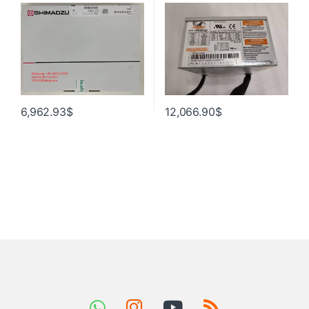
обеспечение с одним GC
, сетевая карта 00161120 ,
(лабораторное решение),
модуль памяти 00192877 ,
версия электронного ключа,
радиатор, блок питания
1 шт.
00171202
6,962.93
$
12,066.90
$