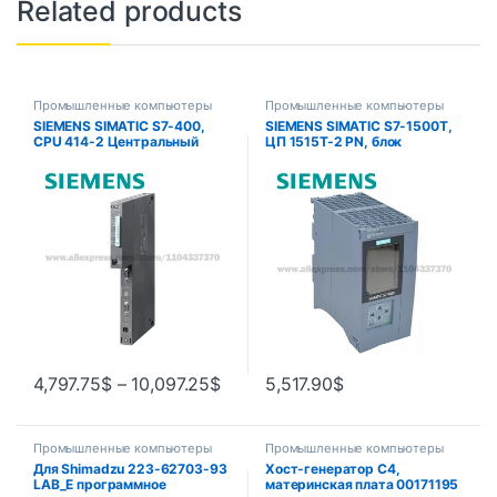
Related products
Промышленные компьютеры
Промышленные компьютеры
SIEMENS SIMATIC S7-400,
SIEMENS SIMATIC S7-1500T,
CPU 414-2 Центральный
ЦП 1515T-2 PN, блок
блок обработки 6ES7414-
центральной обработки
2XL07-0AB0 6ES7414-
PROFINET IRT с 2-портовым
3EM07-0AB0
переключателем 6ES7515-
2TN03-0AB0
4,797.75
$
–
10,097.25
$
5,517.90
$
Промышленные компьютеры
Промышленные компьютеры
Для Shimadzu 223-62703-93
Хост-генератор C4,
LAB_E программное
материнская плата 00171195