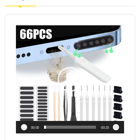
Video
Player
00:00
00:20