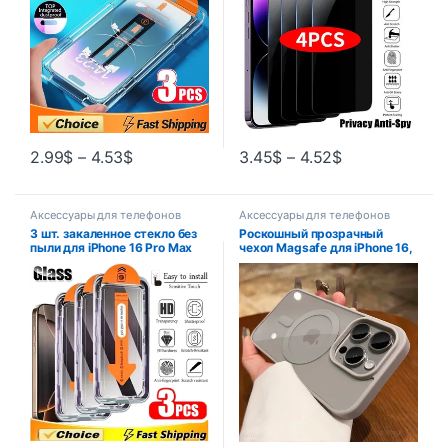
2.99
$
–
4.53
$
3.45
$
–
4.52
$
Аксессуары для телефонов
Аксессуары для телефонов
3 шт. закаленное стекло без
Роскошный прозрачный
пыли для iPhone 16 Pro Max
чехол Magsafe для iPhone 16,
16Pro Защитная пленка для
15, 14, 13, 12, 11 Pro XS XR
экрана для iPhone 15ProMax
Max Mini Plus, чехлы с
Простое в установке стекло
магнитной беспроводной
зарядкой