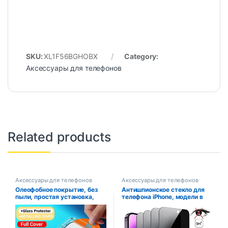
SKU:
XL1F56BGHOBX
Category:
Аксессуары для телефонов
Related products
Аксессуары для телефонов
Аксессуары для телефонов
Олеофобное покрытие, без
Антишпионское стекло для
пыли, простая установка,
телефона iPhone, модели в
защитная пленка для экрана
ассортименте, 4 шт
для iPhone 14 11 13 12 15 Pro
Max Mini XS X XR 15 16 Plus,
стекло