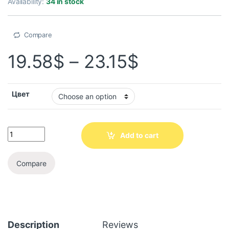
Availability:
34 in stock
Compare
19.58
$
–
23.15
$
Цвет
Add to cart
Compare
Description
Reviews