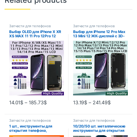
Related products
Запчасти для телефонов
Запчасти для телефонов
Выбор OLED для iPhone X XR
Выбор для iPhone 12 Pro Max
XS MAX 11 11 Pro 12Pro 12
13 Mini 12 ЖК-дисплей с 3D-
Дигитайзер ЖК-дисплея для
дигитайзером сенсорного
iPhone 12 Mini 13 14 Pro Max
экрана для iPhone 14 plus 14
15 Incell
Pro Max 15 Plus Дисплей X XR
14.01
$
–
185.73
$
13.19
$
–
241.49
$
Запчасти для телефонов
Запчасти для телефонов
1 шт., инструменты для
10/20/50 шт. металлические
открытия телефона,
инструменты для открытия
ультратонкий гибкий
телефона, металлические