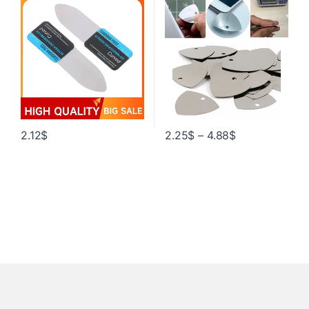
инструмент для разборки,
медиаторы для гитары,
тонкий гибкий инструмент
открывалка для iPhone iPad,
для разборки мобильного
планшетного ПК, набор
телефона
инструментов для разборки и
ремонта
2.12
$
2.25
$
–
4.88
$