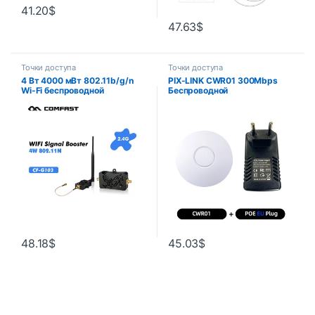
41.20
$
47.63
$
Точки доступа
Точки доступа
4 Вт 4000 мВт 802.11b/g/n
PIX-LINK CWR01 300Mbps
Wi-Fi беспроводной
Беспроводной
усилитель маршрутизатор
двухдиапазонный комнатный
2,4 ГГц WLAN усилитель
потолочный AP WiFi
сигнала усилитель сигнала с
ретранслятор настенный Wifi
антенной CF-G103
точка доступа POE источник
питания
48.18
$
45.03
$