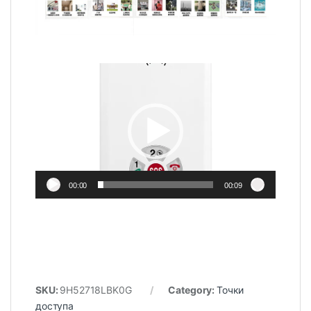
Video
Player
00:00
00:09
SKU:
9H52718LBK0G
Category:
Точки
доступа