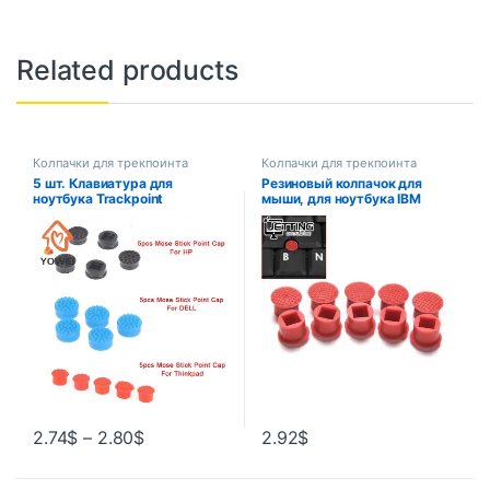
Related products
Колпачки для трекпоинта
Колпачки для трекпоинта
5 шт. Клавиатура для
Резиновый колпачок для
ноутбука Trackpoint
мыши, для ноутбука IBM
указатель мышь палка
Thinkpad, маленькая красная
кнопка для DELL для HP для
крышка для клавиатуры
IBM Lenovo THINKPAD
Lenovo, руководство по
отслеживанию, 10 шт.
2.74
$
–
2.80
$
2.92
$