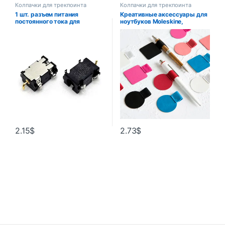
Колпачки для трекпоинта
Колпачки для трекпоинта
1 шт. разъем питания
Креативные аксессуары для
постоянного тока для
ноутбуков Moleskine,
ноутбука Lenovo Miix 310 320
самоклеящиеся кожаные
325 310-10ICR 100S-11IBY
ремни с зажимами для ручек,
разъем постоянного тока для
этот резиновый держатель
ноутбука замена разъема
для ручек, кольцо для ручек,
постоянного тока
петли для ручек
2.15
$
2.73
$