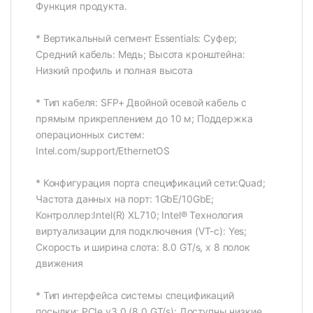
Функция продукта.
* Вертикальный сегмент Essentials: Суфер;
Средний кабель: Медь; Высота кронштейна:
Низкий профиль и полная высота
* Тип кабеля: SFP+ Двойной осевой кабель с
прямым прикреплением до 10 м; Поддержка
операционных систем:
Intel.com/support/EthernetOS
* Конфигурация порта спецификаций сети:Quad;
Частота данных на порт: 1GbE/10GbE;
Контроллер:Intel(R) XL710; Intel® Технология
виртуализации для подключения (VT-c): Yes;
Скорость и ширина слота: 8.0 GT/s, x 8 полок
движения
* Тип интерфейса системы спецификаций
посылки: PCIe v3.0 (8,0 GT/s); Доступны низкие