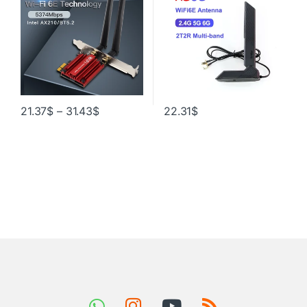
Windows 10/11
GIGABYTE MSI ASRock
21.37
$
–
31.43
$
22.31
$