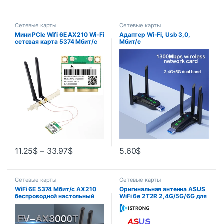
Сетевые карты
Сетевые карты
Мини PCIe Wifi 6E AX210 Wi-Fi
Адаптер Wi-Fi, Usb 3,0,
сетевая карта 5374 Мбит/с
Мбит/с
Bluetooth 5,3 802.11AX
2,4G/5G/6 ГГц беспроводной
адаптер Windows 10
11.25
$
–
33.97
$
5.60
$
Сетевые карты
Сетевые карты
WiFi 6E 5374 Мбит/с AX210
Оригинальная антенна ASUS
беспроводной настольный
WiFi 6e 2T2R 2,4G/5G/6G для
PCIe адаптер Bluetooth 5,3
ROG B660 H670 M13H Z690,
802.11AX трехдиапазонный
материнская плата с
2,4G/5G/6 ГГц Wifi карта для
поддержкой сетевой карты