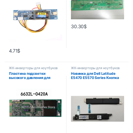
30.30
$
4.71
$
ЖК-инверторы для ноутбуков
ЖК-инверторы для ноутбуков
Пластина подсветки
Новинка для Dell Latitude
высокого давления для
E5470 E5570 Series Кнопка
32A3000X 32A3000C 6632L-
тачпада тачпад кнопка мыши
0420A
A151NA