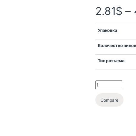
2.81
$
–
Упаковка
Количество пино
Тип разъема
Compare