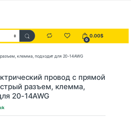
0.00
$
0
й разъем, клемма, подходит для 20-14AWG
ектрический провод с прямой
ыстрый разъем, клемма,
для 20-14AWG
ock